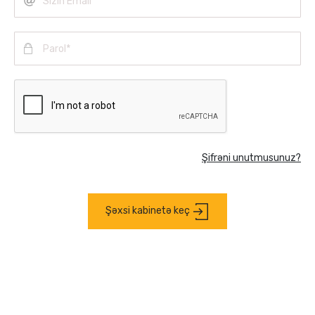
Şifrəni unutmusunuz?
Şəxsi kabinetə keç