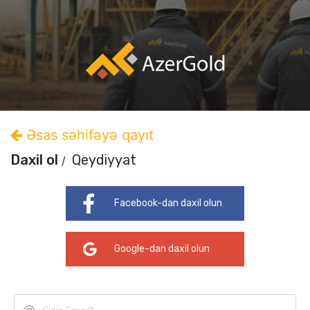
Əsas səhifəyə qayıt
Daxil ol
Qeydiyyat
Facebook-dan daxil olun
Google-dan daxil olun