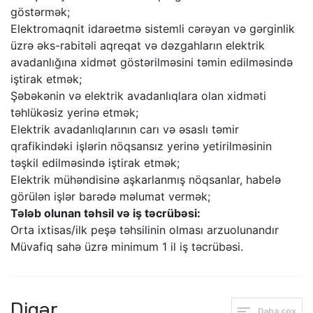
göstərmək;
Elektromaqnit idarəetmə sistemli cərəyan və gərginlik
üzrə əks-rabitəli aqreqat və dəzgahların elektrik
avadanlığına xidmət göstərilməsini təmin edilməsində
iştirak etmək;
Şəbəkənin və elektrik avadanlıqlara olan xidməti
təhlükəsiz yerinə etmək;
Elektrik avadanlıqlarının carı və əsaslı təmir
qrafikindəki işlərin nöqsansız yerinə yetirilməsinin
təşkil edilməsində iştirak etmək;
Elektrik mühəndisinə aşkarlanmış nöqsanlar, habelə
görülən işlər barədə məlumat vermək;
Tələb olunan təhsil və iş təcrübəsi:
Orta ixtisas/ilk peşə təhsilinin olması arzuolunandır
Müvafiq sahə üzrə minimum 1 il iş təcrübəsi.
Digər
Daha çox