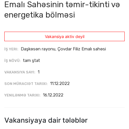
Emalı Sahəsinin təmir-tikinti və
energetika bölməsi
Vakansiya aktiv deyil
Daşkəsən rayonu, Çovdar Filiz Emalı sahəsi
İŞ YERI:
tam ştat
İŞ NÖVÜ:
1
VAKANSIYA SAYI:
11.12.2022
SON MÜRACIƏT TARIXI:
16.12.2022
YENILƏNMƏ TARIXI:
Vakansiyaya dair tələblər