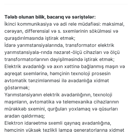
Tələb olunan bilik, bacarıq və səriştələr:
İkinci kommunikasiya və adi rele müdafiəsi: maksimal,
cərəyan, differensial və s. sxemlərinin sökülməsi və
quraşdırılmasında iştirak etmək;
İdarə yarımstansiyalarında, transformator elektrik
yarımstansiyala-rında nəzarət-ölçü cihazları və ölçü
transformatorlarının dəyişilməsində iştirak etmək;
Elektrik avadanlığı və axın xəttinə bağlanmış maşın və
aqreqat sxemlərinə, həmçinin texnoloji prosesin
avtomatik tənzimlənməsi ilə avadanlığa xidmət
göstərmək;
Yarımstansiyanın elektrik avadanlığının, texnoloji
maşınların, avtomatika və telemexanika cihazlarının
mürəkkəb sxemini, qurğuları yoxlamaq və qüsurları
aradan qaldırmaq;
Elektron idarəetmə sxemli qaynaq avadanlığına,
həmçinin yüksək tezlikli lampa generatorlarına xidmət