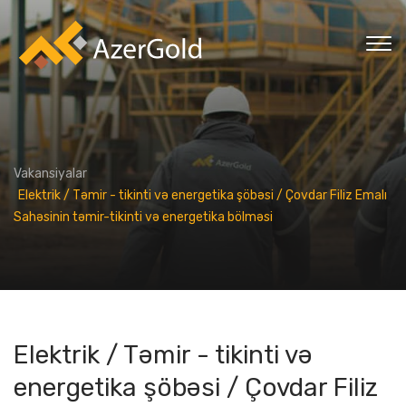
Vakansiyalar
Elektrik / Təmir - tikinti və energetika şöbəsi / Çovdar Filiz Emalı
Sahəsinin təmir-tikinti və energetika bölməsi
Elektrik / Təmir - tikinti və
energetika şöbəsi / Çovdar Filiz