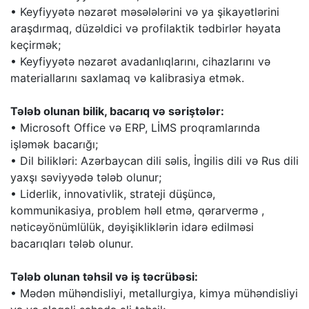
• Keyfiyyətə nəzarət məsələlərini və ya şikayətlərini
araşdırmaq, düzəldici və profilaktik tədbirlər həyata
keçirmək;
• Keyfiyyətə nəzarət avadanlıqlarını, cihazlarını və
materiallarını saxlamaq və kalibrasiya etmək.
Tələb olunan bilik, bacarıq və səriştələr:
• Microsoft Office və ERP, LİMS proqramlarında
işləmək bacarığı;
• Dil bilikləri: Azərbaycan dili səlis, İngilis dili və Rus dili
yaxşı səviyyədə tələb olunur;
• Liderlik, innovativlik, strateji düşüncə,
kommunikasiya, problem həll etmə, qərarvermə ,
nəticəyönümlülük, dəyişikliklərin idarə edilməsi
bacarıqları tələb olunur.
Tələb olunan təhsil və iş təcrübəsi:
• Mədən mühəndisliyi, metallurgiya, kimya mühəndisliyi