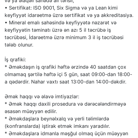
və ya əlaqəli sahədə ali təhsil;
• Sertifikat: ISO 9001, Six Sigma və ya Lean kimi
keyfiyyət idarəetmə üzrə sertifikat və ya akkreditasiya.
• Mineral emalı sahəsində keyfiyyətə nəzarət və
keyfiyyətin təminatı üzrə ən azı 5 il təcrübə iş
təcrübəsi, İdarəetmə üzrə minimum 3 il iş təcrübəsi
tələb olunur.
İş qrafiki:
* Əməkdaşın iş qrafiki həftə ərzində 40 saatdan çox
olmamaq şərtilə həftə içi 5 gün, saat 09:00-dan 18:00-
a qədərdir. Nahar vaxtı saat 13:00-dan 14:00-dəkdir.
Əmək haqqı və əlavə imtiyazlar:
* Əmək haqqı daxili prosedura və dərəcələndirməyə
əsasən müəyyən edilir.
* Əməkdaşlara beynəlxalq və yerli təlimlərdə
(konfranslarda) iştirak etmək imkanı yaradılır.
* Əməkdaşlara idmanla məşğul olmaq üçün müəyyən