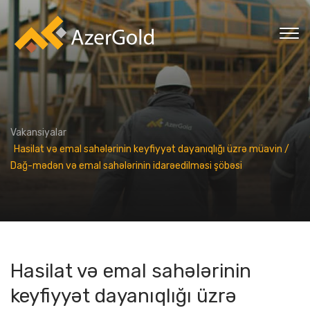
Vakansiyalar
Hasilat və emal sahələrinin keyfiyyət dayanıqlığı üzrə müavin /
Dağ-mədən və emal sahələrinin idarəedilməsi şöbəsi
Hasilat və emal sahələrinin
keyfiyyət dayanıqlığı üzrə