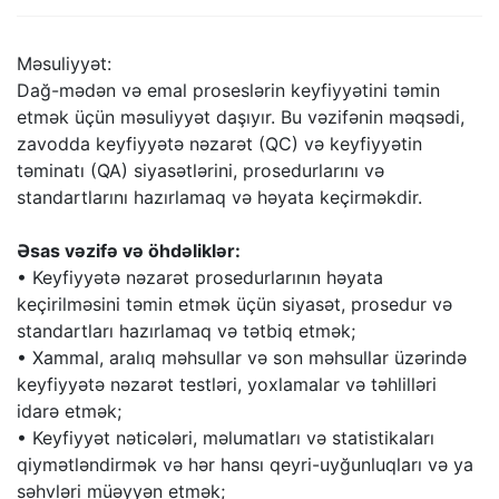
Məsuliyyət:
Dağ-mədən və emal proseslərin keyfiyyətini təmin
etmək üçün məsuliyyət daşıyır. Bu vəzifənin məqsədi,
zavodda keyfiyyətə nəzarət (QC) və keyfiyyətin
təminatı (QA) siyasətlərini, prosedurlarını və
standartlarını hazırlamaq və həyata keçirməkdir.
Əsas vəzifə və öhdəliklər:
• Keyfiyyətə nəzarət prosedurlarının həyata
keçirilməsini təmin etmək üçün siyasət, prosedur və
standartları hazırlamaq və tətbiq etmək;
• Xammal, aralıq məhsullar və son məhsullar üzərində
keyfiyyətə nəzarət testləri, yoxlamalar və təhlilləri
idarə etmək;
• Keyfiyyət nəticələri, məlumatları və statistikaları
qiymətləndirmək və hər hansı qeyri-uyğunluqları və ya
səhvləri müəyyən etmək;