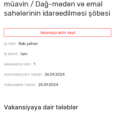
müavin / Dağ-mədən və emal
sahələrinin idarəedilməsi şöbəsi
Vakansiya aktiv deyil
Bakı şəhəri
İŞ YERI:
tam
İŞ NÖVÜ:
1
VAKANSIYA SAYI:
26.09.2024
SON MÜRACIƏT TARIXI:
25.09.2024
YENILƏNMƏ TARIXI:
Vakansiyaya dair tələblər