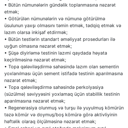
• Bütün nümunələrin gündəlik toplanmasına nəzarət
etmək;
• Götürülən nümunələrin və nümunə götürülmə
üsulunun yaxşı olmasını təmin etmək, tədqiq etmək və
lazım olarsa inkişaf etdirmək;
• Bütün testlərin standart əməliyyat prosedurları ilə
uyğun olmasına nəzarət etmək;
• Şüşə diyirləmə testinin lazımi qaydada həyata
keçirilməsinə nəzarət etmək;
• Topa qələviləşdirmə sahəsində lazım olan sementin
yoxlanılması üçün sement istifadə testinin aparılmasına
nəzarət etmək;
• Topa qələviləşdirmə sahəsində perkolyasiya
(süzülmə) səviyyəsini yoxlamaq üçün stabillik testinin
aparılmasına nəzarət etmək;
• Regenerasiya olunmuş və turşu ilə yuyulmuş kömürün
təzə kömür və doymuş/boş kömürə görə aktivliyinin
həftəlik olaraq ölçülməsinə nəzarət etmək;