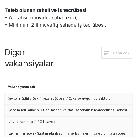
Tələb olunan təhsil və iş təcrübəsi:
• Ali təhsil (müvafiq sahə üzrə);
• Minimum 2 il müvafiq sahədə iş təcrübəsi.
Digər
Daha çox
vakansiyalar