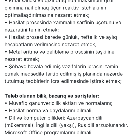
• Emal sahəsi və qızıl otağında maksimum qızıl
çıxımına nail olmaq üçün reaktiv istehlakının
optimallaşdırılmasına nəzarət etmək;
• Hasilat prosesində xammalın sərfinin uçotunu və
nəzarətini təmin etmək;
• Hasilat prosesi barədə günlük, həftəlik və aylıq
hesabatların verilməsinə nəzarət etmək;
• Metal əritmə və qəlibləmə prosesinin təşkilinə
nəzarət etmək;
• Şöbəyə həvalə edilmiş vəzifələrin icrasını təmin
etmək məqsədilə tərtib edilmiş iş planında nəzərdə
tutulmuş tədbirlərin icra edilməsində iştirak etmək;
Tələb olunan bilik, bacarıq və səriştələr:
• Müvafiq qanunvericilik aktları və normalarını;
• Hasilat norma və qaydalarını bilməli;
• Dil və komputer bilikləri: Azərbaycan dili
(mükəmməl), İngilis dili (yaxşı), Rus dili arzuolunandır.
Microsoft Office proqramlarını bilməli.