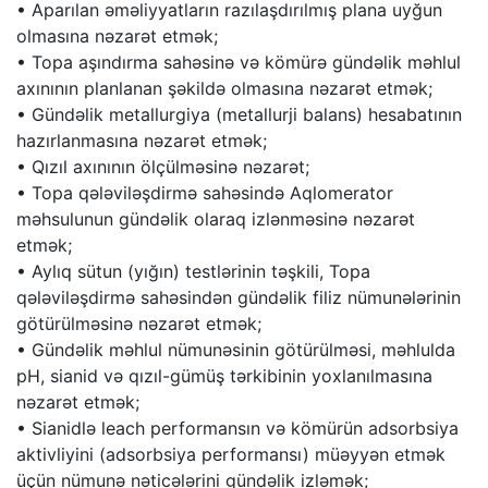
• Aparılan əməliyyatların razılaşdırılmış plana uyğun
olmasına nəzarət etmək;
• Topa aşındırma sahəsinə və kömürə gündəlik məhlul
axınının planlanan şəkildə olmasına nəzarət etmək;
• Gündəlik metallurgiya (metallurji balans) hesabatının
hazırlanmasına nəzarət etmək;
• Qızıl axınının ölçülməsinə nəzarət;
• Topa qələviləşdirmə sahəsində Aqlomerator
məhsulunun gündəlik olaraq izlənməsinə nəzarət
etmək;
• Aylıq sütun (yığın) testlərinin təşkili, Topa
qələviləşdirmə sahəsindən gündəlik filiz nümunələrinin
götürülməsinə nəzarət etmək;
• Gündəlik məhlul nümunəsinin götürülməsi, məhlulda
pH, sianid və qızıl-gümüş tərkibinin yoxlanılmasına
nəzarət etmək;
• Sianidlə leach performansın və kömürün adsorbsiya
aktivliyini (adsorbsiya performansı) müəyyən etmək
üçün nümunə nəticələrini gündəlik izləmək;