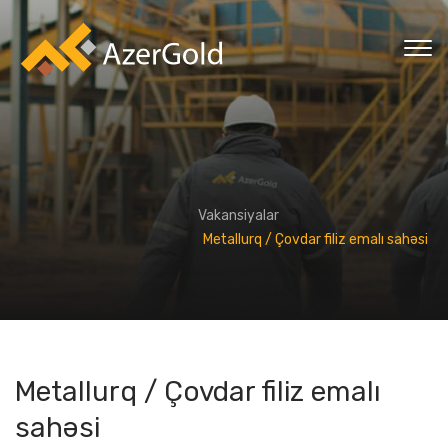
Vakansiyalar
Metallurq / Çovdar filiz emalı sahəsi
Metallurq / Çovdar filiz emalı
sahəsi