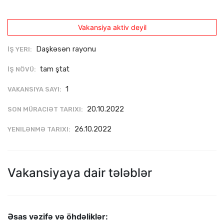
Vakansiya aktiv deyil
Daşkəsən rayonu
İŞ YERI:
tam ştat
İŞ NÖVÜ:
1
VAKANSIYA SAYI:
20.10.2022
SON MÜRACIƏT TARIXI:
26.10.2022
YENILƏNMƏ TARIXI:
Vakansiyaya dair tələblər
Əsas vəzifə və öhdəliklər: