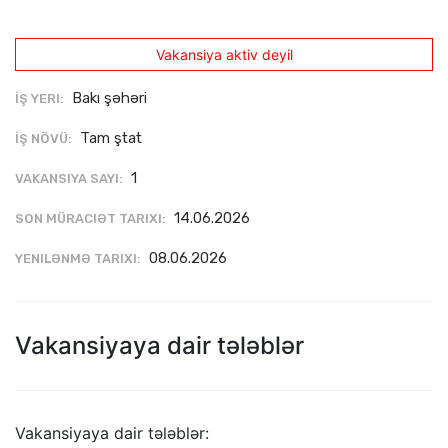
Vakansiya aktiv deyil
Bakı şəhəri
İŞ YERI:
Tam ştat
İŞ NÖVÜ:
1
VAKANSIYA SAYI:
14.06.2026
SON MÜRACIƏT TARIXI:
08.06.2026
YENILƏNMƏ TARIXI:
Vakansiyaya dair tələblər
Vakansiyaya dair tələblər: