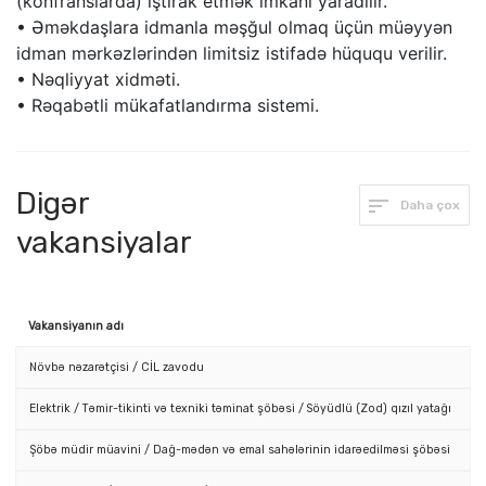
(konfranslarda) iştirak etmək imkanı yaradılır.
• Əməkdaşlara idmanla məşğul olmaq üçün müəyyən
idman mərkəzlərindən limitsiz istifadə hüququ verilir.
• Nəqliyyat xidməti.
• Rəqabətli mükafatlandırma sistemi.
Digər
Daha çox
vakansiyalar