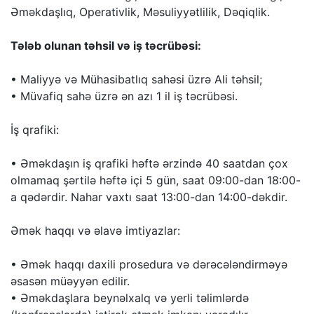
Əməkdaşlıq, Operativlik, Məsuliyyətlilik, Dəqiqlik.
Tələb olunan təhsil və iş təcrübəsi:
• Maliyyə və Mühasibatlıq sahəsi üzrə Ali təhsil;
• Müvafiq sahə üzrə ən azı 1 il iş təcrübəsi.
İş qrafiki:
• Əməkdaşın iş qrafiki həftə ərzində 40 saatdan çox
olmamaq şərtilə həftə içi 5 gün, saat 09:00-dan 18:00-
a qədərdir. Nahar vaxtı saat 13:00-dan 14:00-dəkdir.
Əmək haqqı və əlavə imtiyazlar:
• Əmək haqqı daxili prosedura və dərəcələndirməyə
əsasən müəyyən edilir.
• Əməkdaşlara beynəlxalq və yerli təlimlərdə