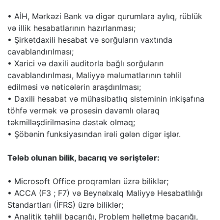
• AİH, Mərkəzi Bank və digər qurumlara aylıq, rüblük
və illik hesabatlarının hazırlanması;
• Şirkətdaxili hesabat və sorğuların vaxtında
cavablandırılması;
• Xarici və daxili auditorla bağlı sorğuların
cavablandırılması, Maliyyə məlumatlarının təhlil
edilməsi və nəticələrin araşdırılması;
• Daxili hesabat və mühasibatlıq sisteminin inkişafına
töhfə vermək və prosesin davamlı olaraq
təkmilləşdirilməsinə dəstək olmaq;
• Şöbənin funksiyasından irəli gələn digər işlər.
Tələb olunan bilik, bacarıq və səriştələr:
• Microsoft Office proqramları üzrə biliklər;
• ACCA (F3 ; F7) və Beynəlxalq Maliyyə Hesabatlılığı
Standartları (İFRS) üzrə biliklər;
• Analitik təhlil bacarığı, Problem həlletmə bacarığı,