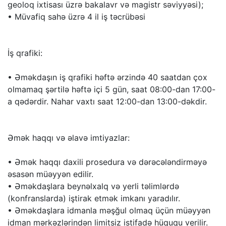
geoloq ixtisası üzrə bakalavr və magistr səviyyəsi);
• Müvafiq sahə üzrə 4 il iş təcrübəsi
İş qrafiki:
• Əməkdaşın iş qrafiki həftə ərzində 40 saatdan çox
olmamaq şərtilə həftə içi 5 gün, saat 08:00-dan 17:00-
a qədərdir. Nahar vaxtı saat 12:00-dan 13:00-dəkdir.
Əmək haqqı və əlavə imtiyazlar:
• Əmək haqqı daxili prosedura və dərəcələndirməyə
əsasən müəyyən edilir.
• Əməkdaşlara beynəlxalq və yerli təlimlərdə
(konfranslarda) iştirak etmək imkanı yaradılır.
• Əməkdaşlara idmanla məşğul olmaq üçün müəyyən
idman mərkəzlərindən limitsiz istifadə hüququ verilir.