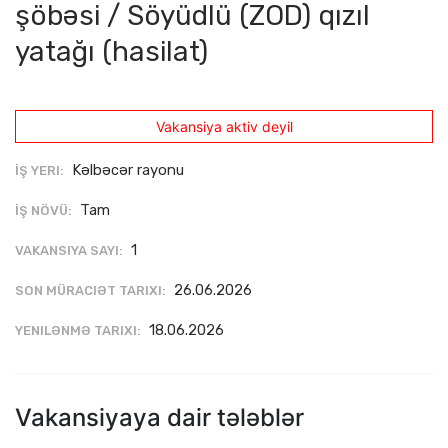
şöbəsi / Söyüdlü (ZOD) qızıl
yatağı (hasilat)
Vakansiya aktiv deyil
Kəlbəcər rayonu
İŞ YERI:
Tam
İŞ NÖVÜ:
1
VAKANSIYA SAYI:
26.06.2026
SON MÜRACIƏT TARIXI:
18.06.2026
YENILƏNMƏ TARIXI:
Vakansiyaya dair tələblər