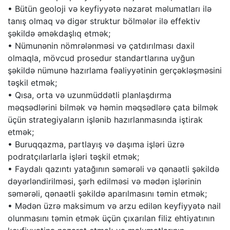
• Bütün geoloji və keyfiyyətə nəzarət məlumatları ilə
tanış olmaq və digər struktur bölmələr ilə effektiv
şəkildə əməkdaşlıq etmək;
• Nümunənin nömrələnməsi və çatdırılması daxil
olmaqla, mövcud prosedur standartlarına uyğun
şəkildə nümunə hazırlama fəaliyyətinin gerçəkləşməsini
təşkil etmək;
• Qısa, orta və uzunmüddətli planlaşdırma
məqsədlərini bilmək və həmin məqsədlərə çata bilmək
üçün strategiyaların işlənib hazırlanmasında iştirak
etmək;
• Buruqqazma, partlayış və daşıma işləri üzrə
podratçılarlarla işləri təşkil etmək;
• Faydalı qazıntı yatağının səmərəli və qənaətli şəkildə
dəyərləndirilməsi, şərh edilməsi və mədən işlərinin
səmərəli, qənaətli şəkildə aparılmasını təmin etmək;
• Mədən üzrə maksimum və arzu edilən keyfiyyətə nail
olunmasını təmin etmək üçün çıxarılan filiz ehtiyatının