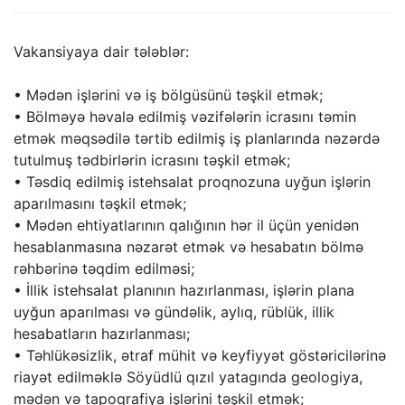
Vakansiyaya dair tələblər:
• Mədən işlərini və iş bölgüsünü təşkil etmək;
• Bölməyə həvalə edilmiş vəzifələrin icrasını təmin
etmək məqsədilə tərtib edilmiş iş planlarında nəzərdə
tutulmuş tədbirlərin icrasını təşkil etmək;
• Təsdiq edilmiş istehsalat proqnozuna uyğun işlərin
aparılmasını təşkil etmək;
• Mədən ehtiyatlarının qalığının hər il üçün yenidən
hesablanmasına nəzarət etmək və hesabatın bölmə
rəhbərinə təqdim edilməsi;
• İllik istehsalat planının hazırlanması, işlərin plana
uyğun aparılması və gündəlik, aylıq, rüblük, illik
hesabatların hazırlanması;
• Təhlükəsizlik, ətraf mühit və keyfiyyət göstəricilərinə
riayət edilməklə Söyüdlü qızıl yatagında geologiya,
mədən və tapoqrafiya işlərini təşkil etmək;