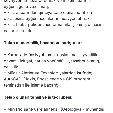
keyfiyyətinə nəzarət etmək və məlumatlarının
uyğunluğunu yoxlamaq;
• Filiz anbarından qırıcıya cəlb olunacaq filizin
dərəcəsinə uyğun həcmlərini müəyyən etmək;
• Filiz bloku poliqonunun tamamilə işlənmiş olmasına
nəzarət etmək;
Tələb olunan bilik, bacarıq və səriştələr:
• Korporativ ünsiyyət, əməkdaşlıq, məsuliyyətlilik,
davamlı inkişaf, nəticə yönümlülük, təşəbbüskarlıq,
çeviklik.
• Müasir Alətlər və Texnologiyalardan İstifadə;
AutoCAD, Plaxis, Rocscience və CİS proqram
təminatları ilə işləmə bacarığı.
Tələb olunan təhsil və iş təcrübəsi:
• Müvafiq sahə üzrə ali təhsil (Geologiya - mühəndis