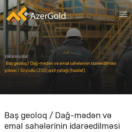
Vakansiyalar
Baş geoloq / Dağ-mədən və emal sahələrinin idarəedilməsi
şöbəsi / Söyüdlü (ZOD) qızıl yatağı (hasilat)
Baş geoloq / Dağ-mədən və
emal sahələrinin idarəedilməsi